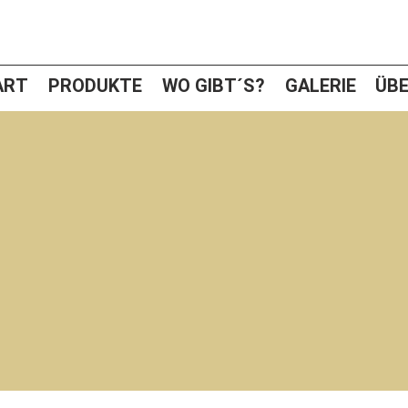
ART
PRODUKTE
WO GIBT´S?
GALERIE
ÜBE