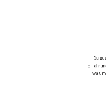
Du su
Erfahrun
was ma