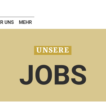
R UNS
MEHR
UNSERE
JOBS