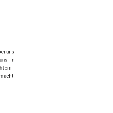
)
bei uns
uns! In
chtem
smacht.