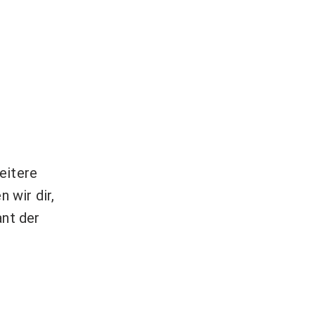
eitere
 wir dir,
ant der